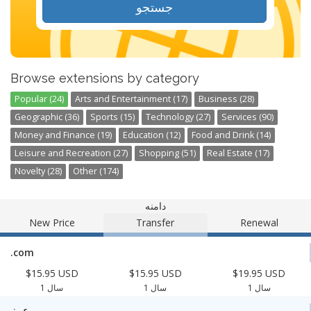
جستجو
Browse extensions by category
Popular (24)
Arts and Entertainment (17)
Business (28)
Geographic (36)
Sports (15)
Technology (27)
Services (90)
Money and Finance (19)
Education (12)
Food and Drink (14)
Leisure and Recreation (27)
Shopping (51)
Real Estate (17)
Novelty (28)
Other (174)
دامنه
New Price
Transfer
Renewal
.com
$15.95 USD
$15.95 USD
$19.95 USD
1 سال
1 سال
1 سال