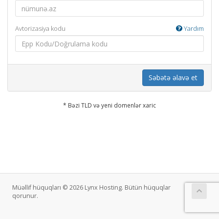
Avtorizasiya kodu
Yardım
Səbətə əlavə et
* Bəzi TLD və yeni domenlər xaric
Müəllif hüquqları © 2026 Lynx Hosting. Bütün hüquqlar
qorunur.