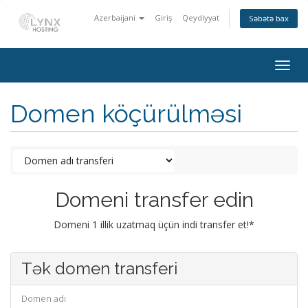
Azerbaijani
Giriş
Qeydiyyat
Səbətə bax
Togg
navig
Domen köçürülməsi
Domeni transfer edin
Domeni 1 illik uzatmaq üçün indi transfer et!*
Tək domen transferi
Domen adı