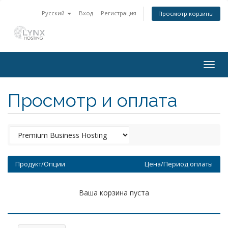
Русский
Вход
Регистрация
Просмотр корзины
Togg
navig
Просмотр и оплата
Продукт/Опции
Цена/Период оплаты
Ваша корзина пуста