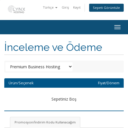
Türkçe
Giriş
Kayıt
Sepeti Görüntüle
Togg
navig
İnceleme ve Ödeme
Ürün/Seçenek
Fiyat/Dönem
Sepetiniz Boş
Promosyon/İndirim Kodu Kullanacağım