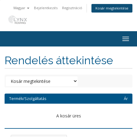
Magyar
Bejelentkezés
Regisztráció
Kosár megtekintése
Togg
navig
Rendelés áttekintése
Termék/Szolgáltatás
Ár
A kosár üres