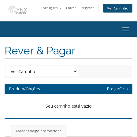
Português
Entrar
Registar
Ver Carrinho
Togg
navig
Rever & Pagar
Produto/Opções
Preço/Ciclo
Seu carrinho está vazio
Aplicar código promocional