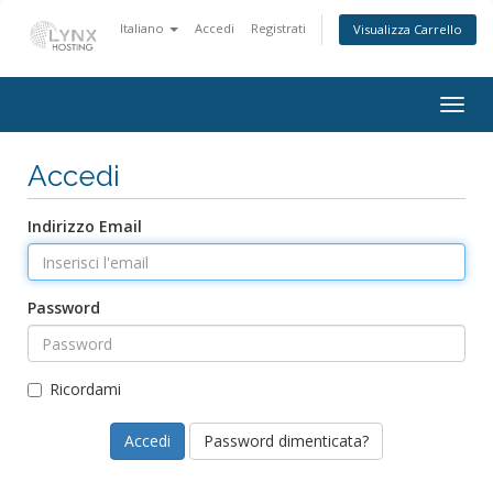
Italiano
Accedi
Registrati
Visualizza Carrello
Togg
navig
Accedi
Indirizzo Email
Password
Ricordami
Password dimenticata?