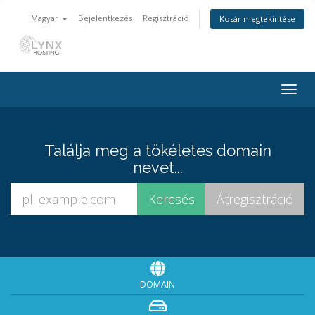
Magyar
Bejelentkezés
Regisztráció
Kosár megtekintése
Togg
navig
Találja meg a tökéletes domain
nevet...
DOMAIN